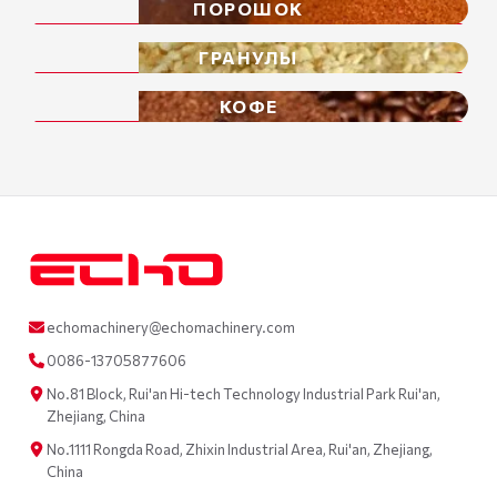
ПОРОШОК
ГРАНУЛЫ
КОФЕ
echomachinery@echomachinery.com
0086-13705877606
No.81 Block, Rui'an Hi-tech Technology Industrial Park Rui'an,
Zhejiang, China
No.1111 Rongda Road, Zhixin Industrial Area, Rui'an, Zhejiang,
China