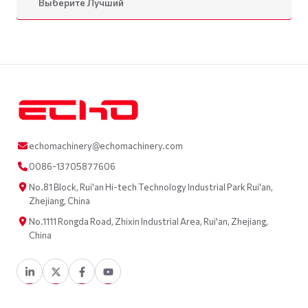
Выберите Лучший
echomachinery@echomachinery.com
0086-13705877606
No.81 Block, Rui'an Hi-tech Technology Industrial Park Rui'an,
Zhejiang, China
No.1111 Rongda Road, Zhixin Industrial Area, Rui'an, Zhejiang,
China