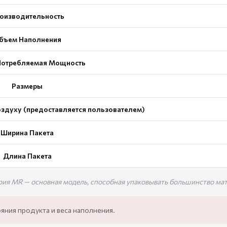
оизводительность
бъем Наполнения
отребляемая Мощность
Размеры
здуху (предоставляется пользователем)
Ширина Пакета
Длина Пакета
рия MR — основная модель, способная упаковывать большинство мат
яния продукта и веса наполнения.