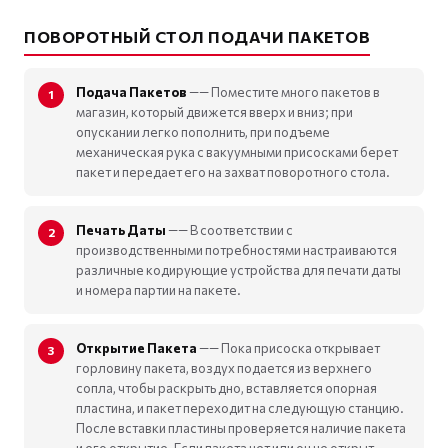
ПОВОРОТНЫЙ СТОЛ ПОДАЧИ ПАКЕТОВ
Подача Пакетов
—— Поместите много пакетов в
магазин, который движется вверх и вниз; при
опускании легко пополнить, при подъеме
механическая рука с вакуумными присосками берет
пакет и передает его на захват поворотного стола.
Печать Даты
—— В соответствии с
производственными потребностями настраиваются
различные кодирующие устройства для печати даты
и номера партии на пакете.
Открытие Пакета
—— Пока присоска открывает
горловину пакета, воздух подается из верхнего
сопла, чтобы раскрыть дно, вставляется опорная
пластина, и пакет переходит на следующую станцию.
После вставки пластины проверяется наличие пакета
и его открытие. Если пакета нет или он не открыт,