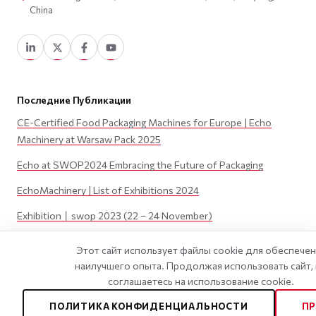
China
Последние Публикации
CE-Certified Food Packaging Machines for Europe | Echo
Machinery at Warsaw Pack 2025
Echo at SWOP2024 Embracing the Future of Packaging
EchoMachinery | List of Exhibitions 2024
Exhibition丨swop 2023 (22 – 24 November)
Exhibition丨JAPAN PACK 2023 (3 – 6 October)
Этот сайт использует файлы cookie для обеспече
наилучшего опыта. Продолжая использовать сайт,
соглашаетесь на использование cookie.
©
2026
Wenzhou Echo Machinery Co., LTD. Все Права Защищены.
ПОЛИТИКА КОНФИДЕНЦИАЛЬНОСТИ
П
Политика Конфиденциальности