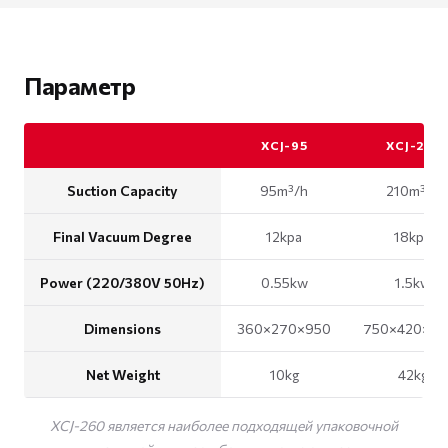
Параметр
XCJ-95
XCJ-210
Suction Capacity
95m³/h
210m³/h
Final Vacuum Degree
12kpa
18kpa
Power (220/380V 50Hz)
0.55kw
1.5kw
Dimensions
360×270×950
750×420×10
Net Weight
10kg
42kg
XCJ-260 является наиболее подходящей упаковочной