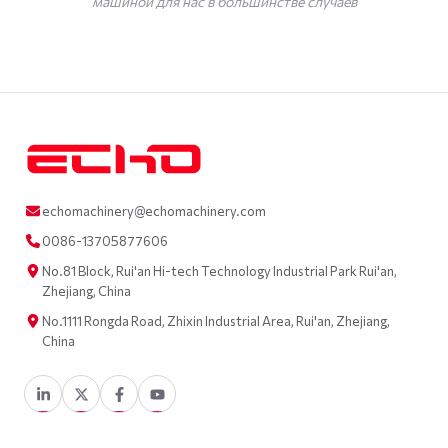
машиной для нас в большинстве случаев
echomachinery@echomachinery.com
0086-13705877606
No.81 Block, Rui'an Hi-tech Technology Industrial Park Rui'an,
Zhejiang, China
No.1111 Rongda Road, Zhixin Industrial Area, Rui'an, Zhejiang,
China