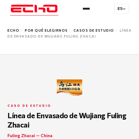
ES
ECHO
/
POR QUÉ ELEGIRNOS
/
CASOS DE ESTUDIO
/
LÍNEA
DE ENVASADO DE WUJIANG FULING ZHACAI
CASO DE ESTUDIO
Línea de Envasado de Wujiang Fuling
Zhacai
Fuling Zhacai — China