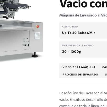
Vacío co
Máquina de Envasado al Va
CAPACIDAD
Up To 50 Bolsas/Min
VOLUMEN DE LLENADO
20 – 1000g
VIDEO DE LA MÁQUINA
CA
PROCESO DE ENVASADO
S
La Máquina de Envasado al Va
vacío. El exitoso desarrollo 
continuo de toda la línea indu