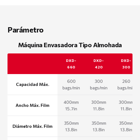
Parámetro
Máquina Envasadora Tipo Almohada
DXD-
DXD-
DXD-
660
420
300
600
300
260
Capacidad Máx.
bags/min
bags/min
bags/min
400mm
300mm
300mm
Ancho Máx. Film
15.7in
11.8in
11.8in
350mm
350mm
350mm
Diámetro Máx. Film
13.8in
13.8in
13.8in