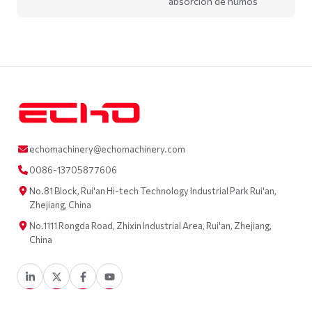
absorción de humos
echomachinery@echomachinery.com
0086-13705877606
No.81 Block, Rui'an Hi-tech Technology Industrial Park Rui'an,
Zhejiang, China
No.1111 Rongda Road, Zhixin Industrial Area, Rui'an, Zhejiang,
China