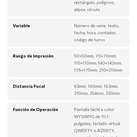
rectángulo, polígono,
elipse, círculo
Variable
Número de serie, texto,
fecha, hora, contador,
código de turno
Rango de Impresión
50×50mm, 70×70mm,
110×110mm, 140×140mm,
175×175mm, 210×210mm
Distancia Focal
63mm, 100mm, 163mm,
210mm, 254mm, 330mm
Función de Operación
Pantalla táctil a color
WYSIWYG de 10.1
pulgadas, teclado virtual
QWERTY o AZERTY,