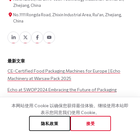
Zhejiang, China
No.1111 Rongda Road, Zhixin Industrial Area, Rui'an, Zhejiang,
China
最新文章
CE-Certified Food Packaging Machines for Europe | Echo
Machinery at Warsaw Pack 2025
Echo at SWOP2024 Embracing the Future of Packaging
EchoMachinery | List of Exhibitions 2024
本网站使用 Cookie 以确保您获得最佳体验。继续使用本站即
Exhibition丨swop 2023 (22 – 24 November)
表示您同意我们使用 Cookie。
Exhibition丨JAPAN PACK 2023 (3 – 6 October)
隐私政策
接受