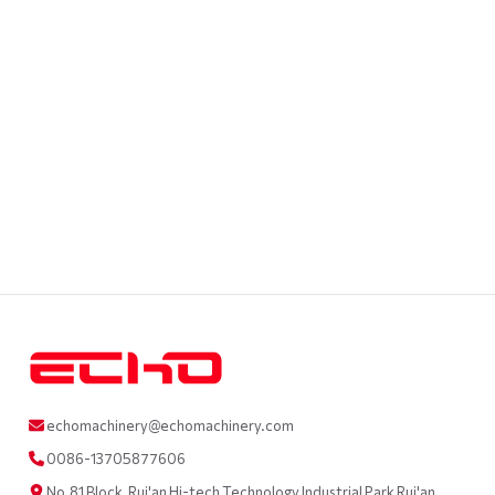
echomachinery@echomachinery.com
0086-13705877606
No.81 Block, Rui'an Hi-tech Technology Industrial Park Rui'an,