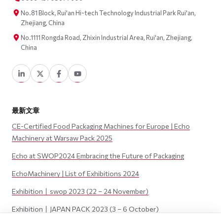
No.81 Block, Rui'an Hi-tech Technology Industrial Park Rui'an,
Zhejiang, China
No.1111 Rongda Road, Zhixin Industrial Area, Rui'an, Zhejiang,
China
最新文章
CE-Certified Food Packaging Machines for Europe | Echo
Machinery at Warsaw Pack 2025
Echo at SWOP2024 Embracing the Future of Packaging
EchoMachinery | List of Exhibitions 2024
Exhibition丨swop 2023 (22 – 24 November)
Exhibition丨JAPAN PACK 2023 (3 – 6 October)