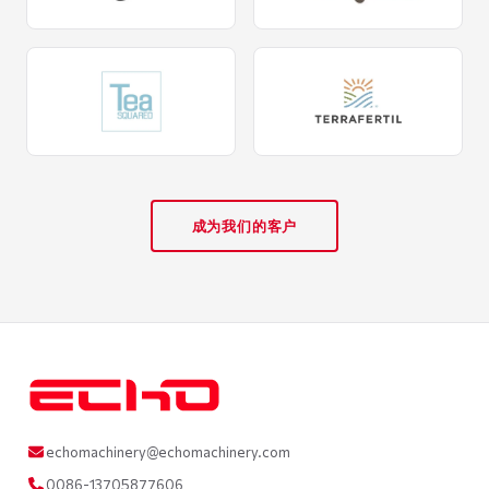
成为我们的客户
echomachinery@echomachinery.com
0086-13705877606