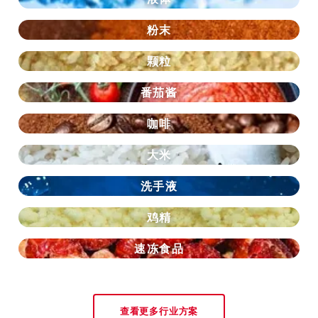
粉末
颗粒
番茄酱
咖啡
大米
洗手液
鸡精
速冻食品
查看更多行业方案