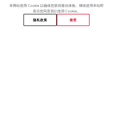
本网站使用 Cookie 以确保您获得最佳体验。继续使用本站即
表示您同意我们使用 Cookie。
隐私政策
接受
echomachinery@echomachinery.com
0086-13705877606
No.81 Block, Rui'an Hi-tech Technology Industrial Park Rui'an,
Zhejiang, China
No.1111 Rongda Road, Zhixin Industrial Area, Rui'an, Zhejiang,
China
最新文章
CE-Certified Food Packaging Machines for Europe | Echo
Machinery at Warsaw Pack 2025