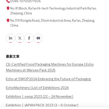
0086-13705877606
No.81 Block, Rui'an Hi-tech Technology Industrial Park Rui'an,
Zhejiang, China
No.1111 Rongda Road, Zhixin Industrial Area, Rui'an, Zhejiang,
China
最新文章
CE-Certified Food Packaging Machines for Europe | Echo
Machinery at Warsaw Pack 2025
Echo at SWOP2024 Embracing the Future of Packaging
EchoMachinery | List of Exhibitions 2024
Exhibition丨swop 2023 (22 – 24 November)
Exhibition丨JAPAN PACK 2023 (3 – 6 October)