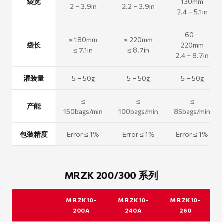
袋宽
130mm
2 – 3.9in
2.2 – 3.9in
2.4 – 5.1in
60 –
≤ 180mm
≤ 220mm
袋长
220mm
≤ 7.1in
≤ 8.7in
2.4 – 8.7in
灌装量
5 – 50g
5 – 50g
5 – 50g
≤
≤
≤
产能
150bags/min
100bags/min
85bags/min
包装精度
Error ≤ 1%
Error ≤ 1%
Error ≤ 1%
MRZK 200/300 系列
MRZK10-
MRZK10-
MRZK10-
200A
240A
260