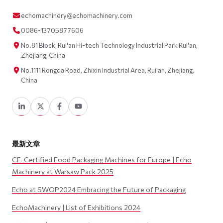
echomachinery@echomachinery.com
0086-13705877606
No.81 Block, Rui'an Hi-tech Technology Industrial Park Rui'an,
Zhejiang, China
No.1111 Rongda Road, Zhixin Industrial Area, Rui'an, Zhejiang,
China
最新文章
CE-Certified Food Packaging Machines for Europe | Echo
Machinery at Warsaw Pack 2025
Echo at SWOP2024 Embracing the Future of Packaging
EchoMachinery | List of Exhibitions 2024