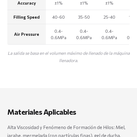
Accuracy
±1%
±1%
±1%
±1
Filling Speed
40-60
35-50
25-40
15-
0.4-
0.4-
0.4-
0.4
Air Pressure
0.6MPa
0.6MPa
0.6MPa
0.6
La salida se basa en el volumen máximo de llenado de la máquina
llenadora.
Materiales Aplicables
Alta Viscosidad y Fenómeno de Formación de Hilos: Miel,
jarabe, mermelada (con partículas finas), gel de ducha,