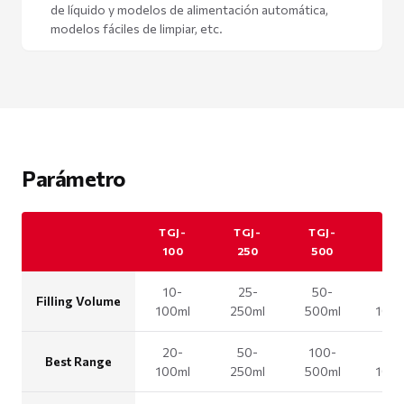
de líquido y modelos de alimentación automática,
modelos fáciles de limpiar, etc.
Parámetro
TGJ-
TGJ-
TGJ-
TG
100
250
500
10
10-
25-
50-
100
Filling Volume
100ml
250ml
500ml
100
20-
50-
100-
20
Best Range
100ml
250ml
500ml
100