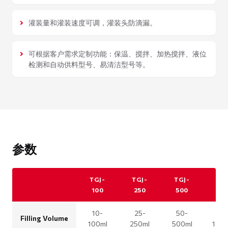
灌装量和灌装速度可调，灌装头防滴漏。
可根据客户需求定制功能：保温、搅拌、加热搅拌、液位
检测和自动供料型号、易清洁型号等。
参数
TGJ-
TGJ-
TGJ-
TG
100
250
500
10
10-
25-
50-
100
Filling Volume
100ml
250ml
500ml
100