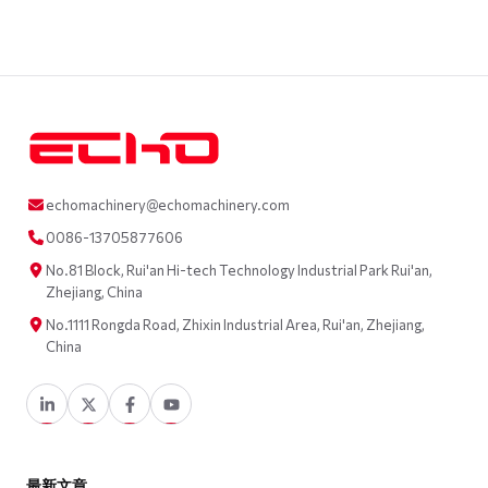
echomachinery@echomachinery.com
0086-13705877606
No.81 Block, Rui'an Hi-tech Technology Industrial Park Rui'an,
Zhejiang, China
No.1111 Rongda Road, Zhixin Industrial Area, Rui'an, Zhejiang,
China
最新文章