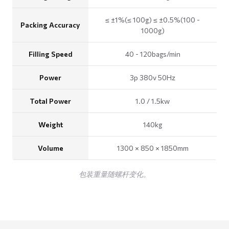
≤ ±1%(≤ 100g) ≤ ±0.5%(100 -
Packing Accuracy
1000g)
Filling Speed
40 - 120bags/min
Power
3p 380v 50Hz
Total Power
1.0 / 1.5kw
Weight
140kg
Volume
1300 × 850 × 1850mm
包装重量随螺杆变化。