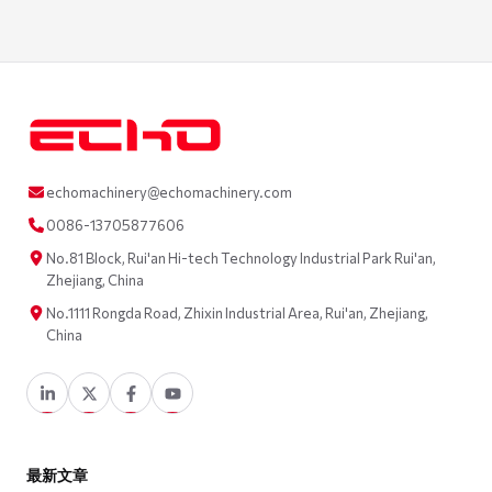
echomachinery@echomachinery.com
0086-13705877606
No.81 Block, Rui'an Hi-tech Technology Industrial Park Rui'an,
Zhejiang, China
No.1111 Rongda Road, Zhixin Industrial Area, Rui'an, Zhejiang,
China
最新文章